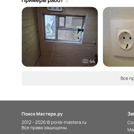
Примеры работ
5
44
Все п
За
Поиск Мастера.ру
2012 - 2026 © poisk-mastera.ru
Со
Все права защищены.
Ма