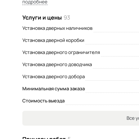
подробнее
* Сборка любой мебели.
* Сборка КУХОНЬ под ключ.
Услуги и цены
93
* Электрика.
* Установка видеонаблюдения.
Установка дверных наличников
* Ремонт Ноутбуков, Компьютеров, Моноблоков.
Установка дверной коробки
* Настройка и подключение WI - FI роутеров.
* Установка ПО.
Установка дверного ограничителя
Пишите или звоните! Отвечу всем.
Установка дверного доводчика
Установка дверного добора
Минимальная сумма заказа
Стоимость выезда
Все у