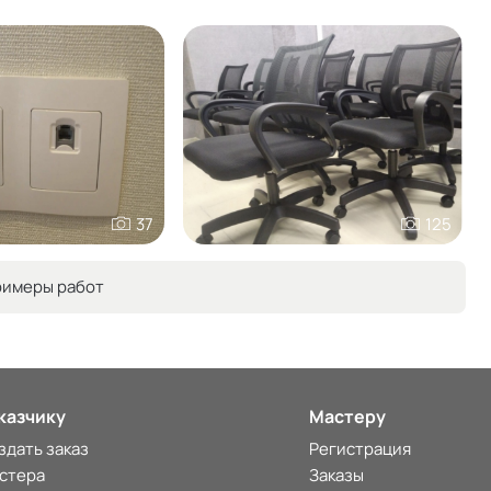
37
125
римеры работ
казчику
Мастеру
здать заказ
Регистрация
стера
Заказы