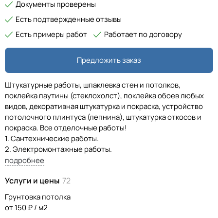
Документы проверены
Есть подтвержденные отзывы
Есть примеры работ
Работает по договору
Предложить заказ
Штукатурные работы, шпаклевка стен и потолков,
поклейка паутины (стеклохолст), поклейка обоев любых
видов, декоративная штукатурка и покраска, устройство
потолочного плинтуса (лепнина), штукатурка откосов и
покраска. Все отделочные работы!
1. Сантехнические работы.
2. Электромонтажные работы.
3. Кровельные работы.
подробнее
4. Стяжка пола, ламинат, паркетная доска и т.д.
Услуги и цены
72
5. Уборка снега с крыш, ангаров, частных домов.
Грунтовка потолка
от 150 ₽ / м2