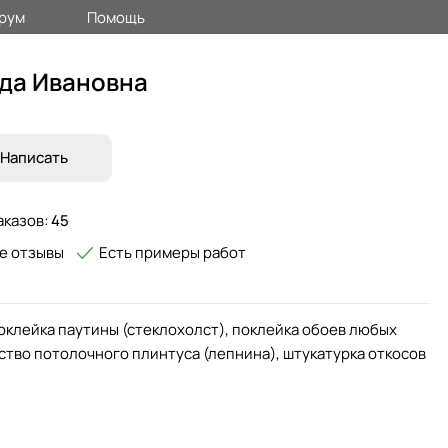
рум
Помощь
да Ивановна
Написать
аказов:
45
е отзывы
Есть примеры работ
оклейка паутины (стеклохолст), поклейка обоев любых
йство потолочного плинтуса (лепнина), штукатурка откосов