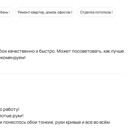
 бань
1
Ремонт квартир, домов, офисов
8
Отделка потолков
2
бои качественно и быстро. Может посоветовать, как лучше
Рекомендуем!
ю работу!
лотые руки!
 понеслось обои тонкие, руки кривые и все во всём