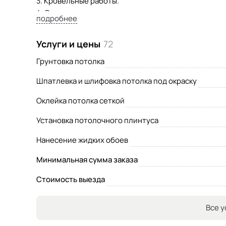
3. Кровельные работы.
4. Стяжка пола, ламинат, паркетная доска и т.д.
подробнее
5. Уборка снега с крыш, ангаров, частных домов.
Услуги и цены
72
Грунтовка потолка
Шпатлевка и шлифовка потолка под окраску
Оклейка потолка сеткой
Установка потолочного плинтуса
Нанесение жидких обоев
Минимальная сумма заказа
Стоимость выезда
Все у