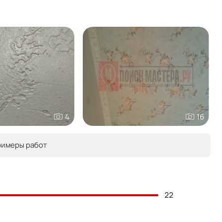
4
16
римеры работ
22