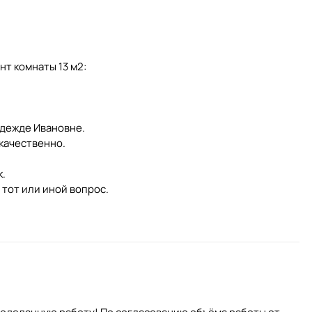
т комнаты 13 м2:
дежде Ивановне.
качественно.
.
 тот или иной вопрос.