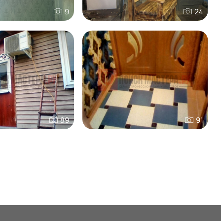
9
24
89
91