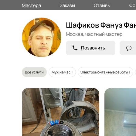
Мастера
Заказы
Отзывы
Фо
Шафиков Фануз Фа
Москва,
частный мастер
Позвонить
Все услуги
Муж на час
1
Электромонтажные работы
1