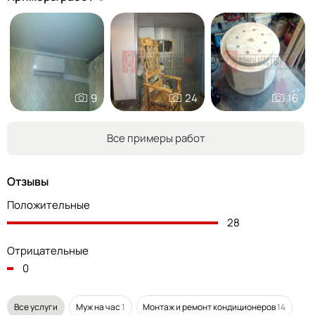
9
24
16
Все примеры работ
Отзывы
Положительные
28
Отрицательные
0
Все услуги
Муж на час
1
Монтаж и ремонт кондиционеров
14