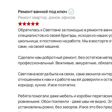
Ремонт ванной под ключ
Ремонт квартир, домов, офисов
Обратилась к Светлане за помощью в ремонте ванн
специалистов из своей бригады, исходя из наших у
школьница, я постоянно на работе. Мы в восторге 
сами, на своей машине.
Сделали нам добротный ремонт, без остатков мате
профессиональный. Вежливые, аккуратные, обязате
Светлана всегда была на связи, сама звонила-инте
отношением к нам и к работе мы ей доверили и ост
коридор, кухню. И все поэтапно.
Ребята помогали даже мебель и коробки перетаски
ровненькие. Обои поклеили - даже швы не видно. Эл
установлены ровно, без зазоров. И все это без пред