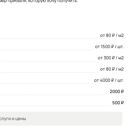
змер прибыли, которую хочу получить.
полнения гарантийных обязательств, свидетельствует об
от 80 ₽ / м2
бретение. Наши клиенты считают, что наши цены
от 1500 ₽ / шт.
ы и обслуживания.
от 300 ₽ / м2
от 80 ₽ / м2
от 4000 ₽ / шт.
2000 ₽
500 ₽
слуги и цены