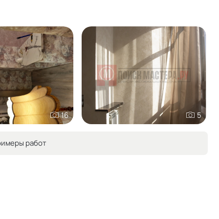
16
5
римеры работ