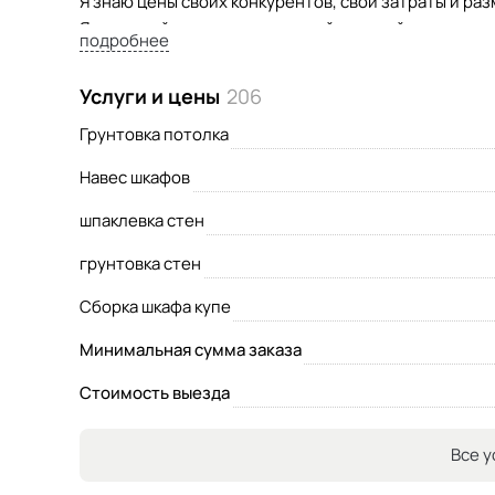
Я знаю цены своих конкурентов, свои затраты и ра
Я - дорогой мастер, но не самый дорогой.
подробнее
Все в моем бизнесе, от общения с клиентом до вы
Услуги и цены
206
обслуживании высшего качества.
Грунтовка потолка
Заключив с нами сделку вы делаете выгодное прио
Навес шкафов
оправданы отличным качеством выполненной работ
шпаклевка стен
грунтовка стен
Сборка шкафа купе
Минимальная сумма заказа
Стоимость выезда
Все у