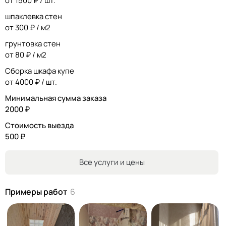
от 1500 ₽ / шт.
об обслуживании высшего качества.
шпаклевка стен
Заключив с нами сделку вы делаете выгодное
от 300 ₽ / м2
приобретение. Наши клиенты считают, что наши цены
грунтовка стен
оправданы отличным качеством выполненной работы и
от 80 ₽ / м2
обслуживания.
Сборка шкафа купе
от 4000 ₽ / шт.
Минимальная сумма заказа
2000 ₽
Стоимость выезда
500 ₽
Все услуги и цены
Примеры работ
6