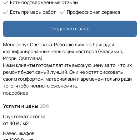
Есть подтвержденные отзывы
Есть примеры работ
Профессионал сервиса
Предложить заказ
Меня зовут Светлана. Работаю лично с бригадой
квалифицированных непьющих мастеров (Владимир,
Игорь, Светлана).
Наши клиенты готовы платить высокую цену за то, что их
ремонт будет самый лучший. Они не хотят рисковать
своим комфортом, материалами и временем только ради
того, чтобы немного сэкономить.
подробнее
Я знаю цены своих конкурентов, свои затраты и размер
Услуги и цены
206
прибыли, которую хочу получить.
Я - дорогой мастер, но не самый дорогой.
Грунтовка потолка
от 80 ₽ / м2
Все в моем бизнесе, от общения с клиентом до
Навес шкафов
выполнения гарантийных обязательств, свидетельствует