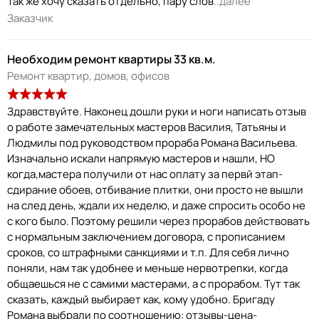
Так же хочу сказать отдельно, пару слов
..далее
Заказчик
Необходим ремонт квартиры 33 кв.м.
Ремонт квартир, домов, офисов
Здравствуйте. Наконец дошли руки и ноги написать отзыв
о работе замечательных мастеров Василия, Татьяны и
Людмилы под руководством прораба Романа Васильева.
Изначально искали напрямую мастеров и нашли, НО
когда,мастера получили от нас оплату за первй этап-
сдирание обоев, отбивание плитки, они просто не вышли
на след день, ждали их неделю, и даже спросить особо не
с кого было. Поэтому решили через прорабов действовать
с нормальным заключением договора, с прописанием
сроков, со штрафными санкциями и т.п. Для себя лично
поняли, нам так удобнее и меньше нервотрепки, когда
общаешься не с самими мастерами, а с прорабом. Тут так
сказать, каждый выбирает как, кому удобно. Бригаду
Романа выбрали по соотношению: отзывы-цена-