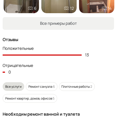
6
12
14
Все примеры работ
Отзывы
Положительные
13
Отрицательные
0
Все услуги
Ремонт санузла
6
Плиточные работы
2
Ремонт квартир, домов, офисов
5
Необходим ремонт ванной и туалета