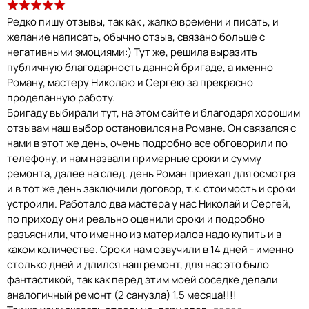
Редко пишу отзывы, так как , жалко времени и писать, и
желание написать, обычно отзыв, связано больше с
негативными эмоциями:) Тут же, решила выразить
публичную благодарность данной бригаде, а именно
Роману, мастеру Николаю и Сергею за прекрасно
проделанную работу.
Бригаду выбирали тут, на этом сайте и благодаря хорошим
отзывам наш выбор остановился на Романе. Он связался с
нами в этот же день, очень подробно все обговорили по
телефону, и нам назвали примерные сроки и сумму
ремонта, далее на след. день Роман приехал для осмотра
и в тот же день заключили договор, т.к. стоимость и сроки
устроили. Работало два мастера у нас Николай и Сергей,
по приходу они реально оценили сроки и подробно
разъяснили, что именно из материалов надо купить и в
каком количестве. Сроки нам озвучили в 14 дней - именно
столько дней и длился наш ремонт, для нас это было
фантастикой, так как перед этим моей соседке делали
аналогичный ремонт (2 санузла) 1,5 месяца!!!!