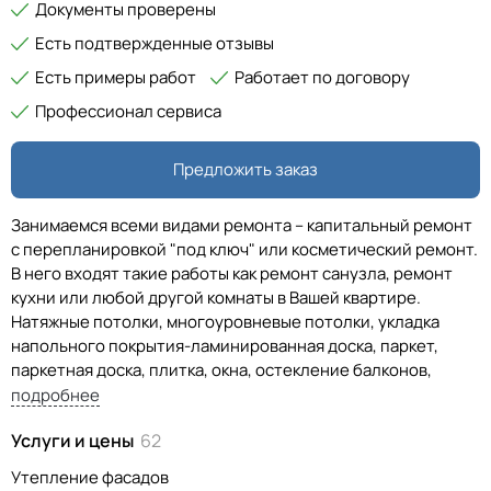
Документы проверены
Есть подтвержденные отзывы
Есть примеры работ
Работает по договору
Профессионал сервиса
Предложить заказ
Занимаемся всеми видами ремонта – капитальный ремонт
с перепланировкой "под ключ" или косметический ремонт.
В него входят такие работы как ремонт санузла, ремонт
кухни или любой другой комнаты в Вашей квартире.
Натяжные потолки, многоуровневые потолки, укладка
напольного покрытия-ламинированная доска, паркет,
паркетная доска, плитка, окна, остекление балконов,
лоджий,установка кондиционера и так далее.
подробнее
Наш профессиональный дизайнер составит дизайн-
Услуги и цены
62
проект Вашего интерьера -от планировки до технических
чертежей с 3D визуализацией .
Утепление фасадов