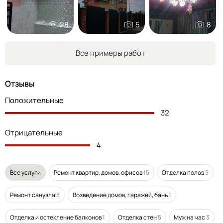
28
5
8
Все примеры работ
Отзывы
Положительные
32
Отрицательные
4
Все услуги
Ремонт квартир, домов, офисов
15
Отделка полов
3
Ремонт санузла
3
Возведение домов, гаражей, бань
1
Отделка и остекление балконов
1
Отделка стен
5
Муж на час
3