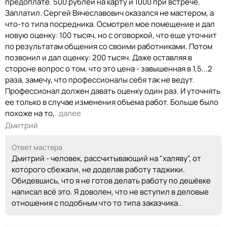
предоплате. 500 рублей на карту и 1000 при встрече.
Заплатил. Сергей Вячеславович оказался не мастером, а
что-то типа посредника. Осмотрел мое помещение и дал
новую оценку: 100 тысяч, но с оговоркой, что еще уточнит
по результатам общения со своими работниками. Потом
позвонил и дал оценку: 200 тысяч. Даже оставляя в
стороне вопрос о том, что это цена - завышенная в 1,5...2
раза, замечу, что профессионалы себя так не ведут.
Профессионал должен давать оценку один раз. И уточнять
ее только в случае изменения объема работ. Больше было
похоже на то,
..далее
Дмитрий
Ответ мастера
Дмитрий - человек, рассчитывающий на "халяву", от
которого сбежали, не доделав работу таджики.
Обидевшись, что я не готов делать работу по дешёвке
написал всё это. Я доволен, что не вступил в деловые
отношения с подобным что то типа заказчика..