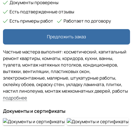
Документы проверены
Есть подтвержденные отзывы
Есть примеры работ
Работает по договору
Предложить заказ
Частные мастера выполнят: косметический, капитальный
ремонт квартиры, комнаты, коридора, кухни, ванны,
туалета, монтаж натяжных потолков, кондиционеров,
вытяжки, вентиляции, пластиковых окон,
электромонтажные, малярные, штукатурные работы,
оклейку обоев, окраску стен, укладку ламината, плитки,
настил линолеума, монтаж межкомнатных дверей, работы
с гипсокартоном, сантехнические работы, клининг и
подробнее
уборку помещений.
Документы и сертификаты
Помощь при закупке и доставке чернового материала,
грузоперевозки. Стоимость консультации — 500 руб. Если
после консультации мы с вами работаем, сумма