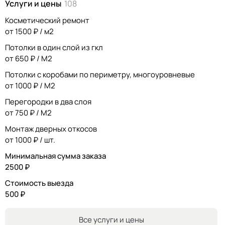
Услуги и цены
108
вычитается из стоимости ремонта или услуги по ремонту.
Работаем без предоплаты. Аванс — только за
Косметический ремонт
проделанную работу.
от 1500 ₽ / м2
Потолки в один слой из гкл
от 650 ₽ / М2
Потолки с коробами по периметру, многоуровневые
от 1000 ₽ / М2
Перегородки в два слоя
от 750 ₽ / М2
Монтаж дверных откосов
от 1000 ₽ / шт.
Минимальная сумма заказа
2500 ₽
Стоимость выезда
500 ₽
Все услуги и цены