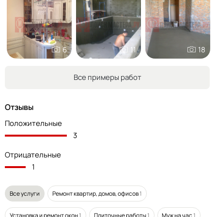
6
11
18
Все примеры работ
Отзывы
Положительные
3
Отрицательные
1
Все услуги
Ремонт квартир, домов, офисов
1
Установка и ремонт окон
1
Плиточные работы
1
Муж на час
1