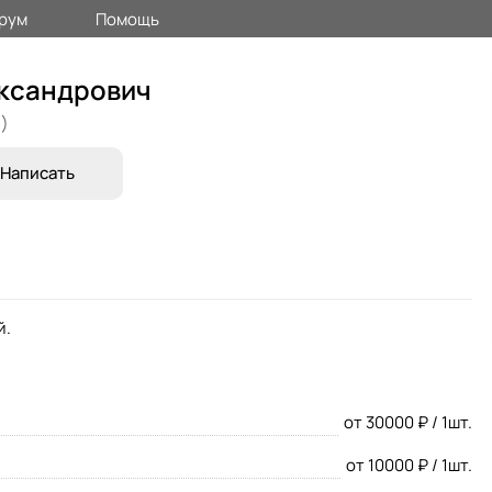
рум
Помощь
ександрович
)
Написать
й.
от 30000 ₽ / 1шт.
от 10000 ₽ / 1шт.