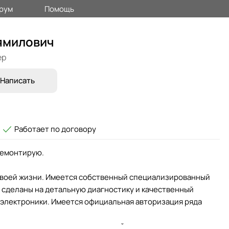
рум
Помощь
ямилович
ер
Написать
Работает по договору
 ремонтирую.
своей жизни. Имеется собственный специализированный
м сделаны на детальную диагностику и качественный
 электроники. Имеется официальная авторизация ряда
му, что не все виды качественной диагностики и ремонта