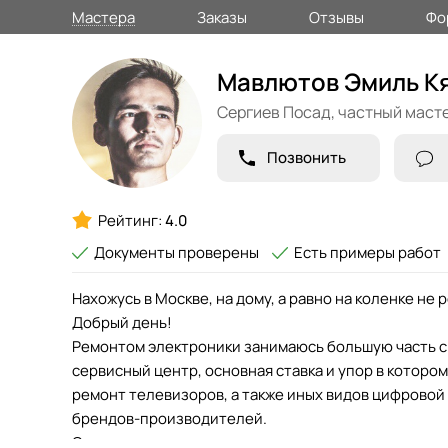
Мастера
Заказы
Отзывы
Фо
Мавлютов Эмиль К
Сергиев Посад,
частный маст
Позвонить
Рейтинг:
4.0
Документы проверены
Есть примеры работ
Нахожусь в Москве, на дому, а равно на коленке не
Добрый день!
Ремонтом электроники занимаюсь большую часть 
сервисный центр, основная ставка и упор в которо
ремонт телевизоров, а также иных видов цифровой
брендов-производителей.
Своих клиентов прошу с пониманием отнестись к то