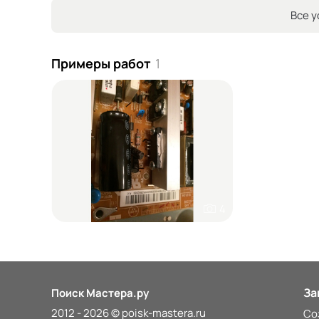
Все у
Примеры работ
1
4
За
Поиск Мастера.ру
2012 - 2026 © poisk-mastera.ru
Со