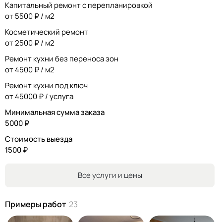
Капитальный ремонт с перепланировкой
Гарантируем качество.
от 5500 ₽ / м2
Мобильность. Весь профессиональный инструмент в
наличии. Составляем детальную смету на каждый вид
Косметический ремонт
работ в день выезда.
от 2500 ₽ / м2
Ремонт кухни без переноса зон
от 4500 ₽ / м2
Ремонт кухни под ключ
от 45000 ₽ / услуга
Минимальная сумма заказа
5000 ₽
Стоимость выезда
1500 ₽
Все услуги и цены
Примеры работ
23