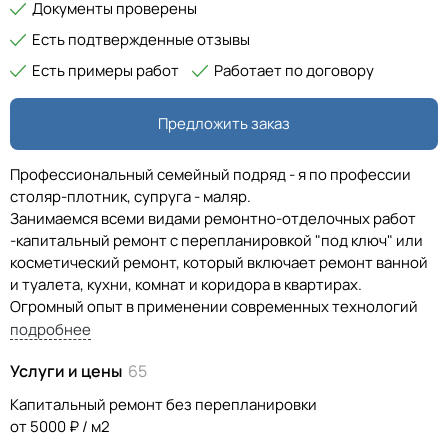
Документы проверены
Есть подтвержденные отзывы
Есть примеры работ
Работает по договору
Предложить заказ
Профессиональный семейный подряд - я по профессии
столяр-плотник, супруга - маляр.
Занимаемся всеми видами ремонтно-отделочных работ
-капитальный ремонт с перепланировкой "под ключ" или
косметический ремонт, который включает ремонт ванной
и туалета, кухни, комнат и коридора в квартирах.
Огромный опыт в применении современных технологий
ремонта.
подробнее
Отличаемся педантичностью, доводим все работы до
Услуги и цены
65
совершенства, исправляем недочеты и ошибки в
помещениях, выстраиваем стены, полы и потолки
Капитальный ремонт без перепланировки
согласно геометрии, привязываем новые объекты к уже
от 5000 ₽ / м2
существующим.