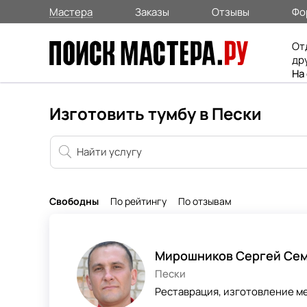
Мастера
Заказы
Отзывы
Фо
От
др
На
Изготовить тумбу в Пески
Свободны
По рейтингу
По отзывам
Мирошников Сергей Се
Пески
Реставрация, изготовление м