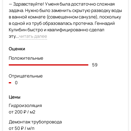
— Здравствуйте! У меня была достаточно сложная
задача. Нужно было заменить скрытую разводку воды
в ванной комнате (совмещенном санузле), поскольку
в одной из труб образовалась протечка. Геннадий
Кулибин быстро и квалифицированно сделал
эту...
читать далее
Оценки
Положительные
59
Отрицательные
0
Цены
Гидроизоляция
от 200 ₽ / м2
Демонтаж трубопровода
от 50 ₽ / м/п