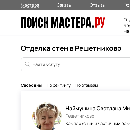
Мастера
Заказы
Отзывы
Фо
От
др
На
Отделка стен в Решетниково
Свободны
По рейтингу
По отзывам
Наймушина Светлана Ми
Решетниково
Комплексный и частичный ре