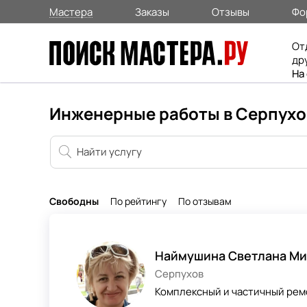
Мастера
Заказы
Отзывы
Фо
От
др
На
Инженерные работы в Серпухо
Свободны
По рейтингу
По отзывам
Наймушина Светлана Ми
Серпухов
Комплексный и частичный ре