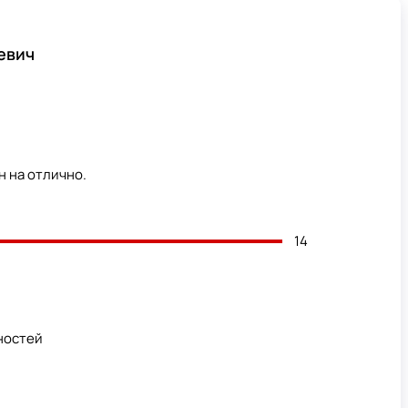
евич
н на отлично.
14
ностей