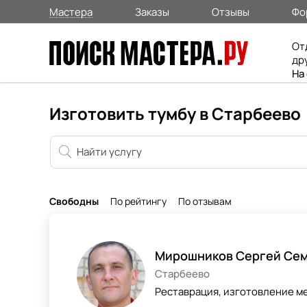
Мастера
Заказы
Отзывы
Фо
От
др
На
Изготовить тумбу в Старбеево
Свободны
По рейтингу
По отзывам
Мирошников Сергей Се
Старбеево
Реставрация, изготовление м