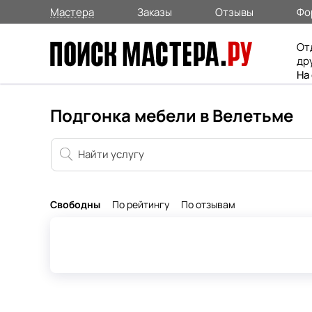
Мастера
Заказы
Отзывы
Фо
От
др
На
Подгонка мебели в Велетьме
Свободны
По рейтингу
По отзывам