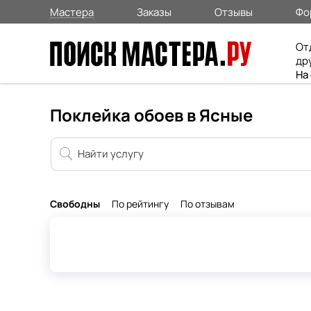
Мастера
Заказы
Отзывы
Фо
От
др
На
Поклейка обоев в Ясные
Свободны
По рейтингу
По отзывам