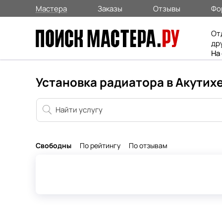
Мастера
Заказы
Отзывы
Фо
От
др
На
Установка радиатора в Акутих
Свободны
По рейтингу
По отзывам