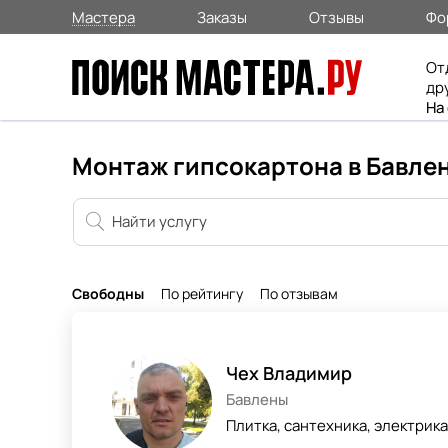
Мастера
Заказы
Отзывы
Фо
От
др
На
Монтаж гипсокартона в Бавле
Свободны
По рейтингу
По отзывам
Чех Владимир
Бавлены
Плитка, сантехника, электрик