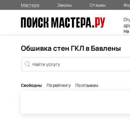
Мастера
Заказы
Отзывы
Фо
От
др
На
Обшивка стен ГКЛ в Бавлены
Свободны
По рейтингу
По отзывам