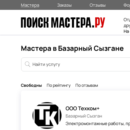
Мастера
Заказы
Отзывы
Фо
От
др
На
Мастера в Базарный Сызгане
Свободны
По рейтингу
По отзывам
ООО Техком+
Базарный Сызган
Электромонтажные работы, пр