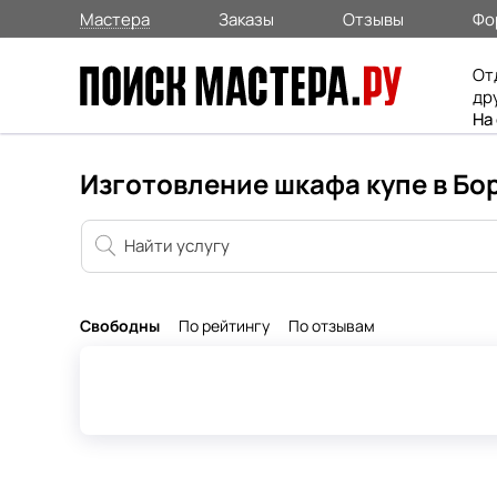
Мастера
Заказы
Отзывы
Фо
От
др
На
Изготовление шкафа купе в Б
Свободны
По рейтингу
По отзывам