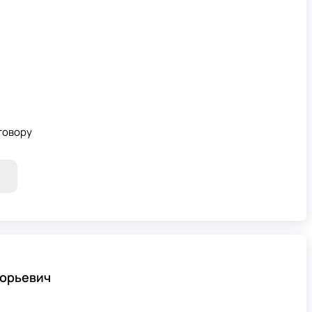
говору
горьевич