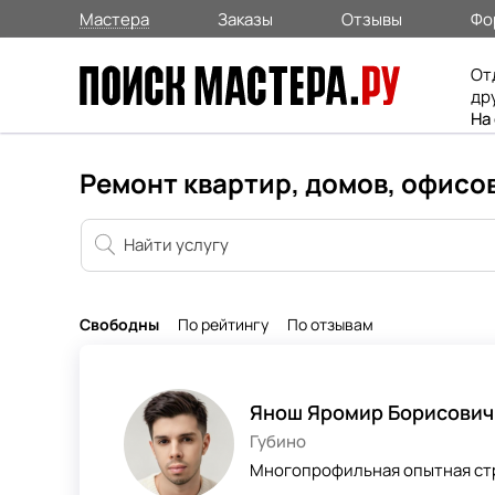
Мастера
Заказы
Отзывы
Фо
От
др
На
Ремонт квартир, домов, офисов
Свободны
По рейтингу
По отзывам
Янош Яромир Борисович
Губино
Многопрофильная опытная ст