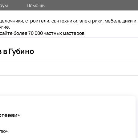
рум
Помощь
делочники, строители, сантехники, электрики, мебельщики и
угие.
 сайте более 70 000 частных мастеров
!
 в Губино
ргеевич
ключ.