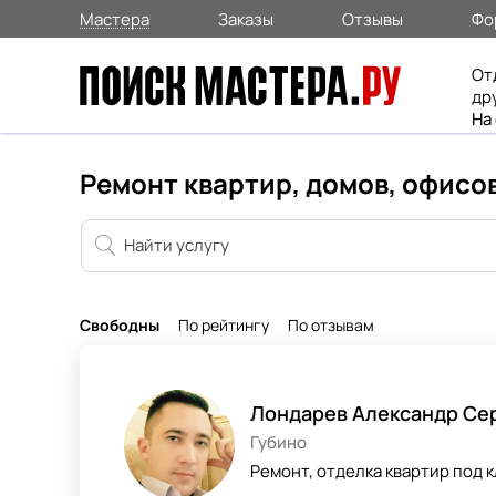
Мастера
Заказы
Отзывы
Фо
От
др
На
Ремонт квартир, домов, офисов
Свободны
По рейтингу
По отзывам
Лондарев Александр Се
Губино
Ремонт, отделка квартир под 