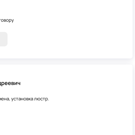
говору
дреевич
ена, установка люстр.