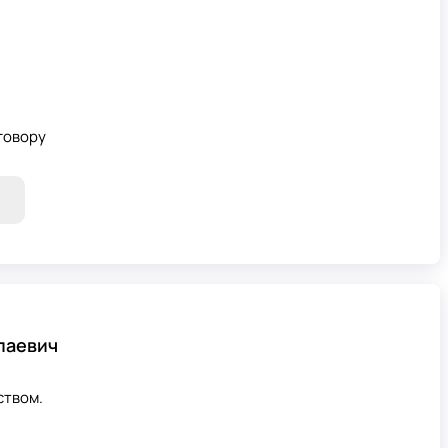
говору
лаевич
ством.