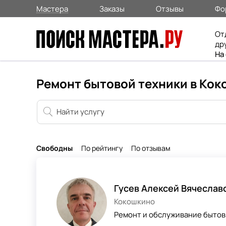
Мастера
Заказы
Отзывы
Фо
От
др
На
Ремонт бытовой техники в Ко
Свободны
По рейтингу
По отзывам
Гусев Алексей Вячеслав
Кокошкино
Ремонт и обслуживание бытов