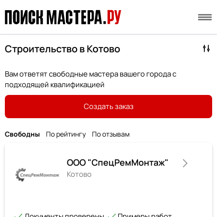
Строительство в Котово
Вам ответят свободные мастера вашего города с
подходящей квалификацией
Создать заказ
Свободны
По рейтингу
По отзывам
ООО "СпецРемМонтаж"
Котово
Документы проверены
Примеры работ