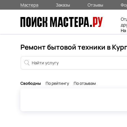
Мастера
Заказы
Отзывы
Фо
От
др
На
Ремонт бытовой техники в Кур
Свободны
По рейтингу
По отзывам