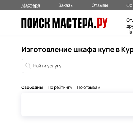
Мастера
Заказы
Отзывы
Фо
От
др
На
Изготовление шкафа купе в Ку
Свободны
По рейтингу
По отзывам