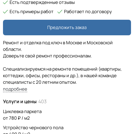
Есть подтвержденные отзывы
Есть примеры работ
Работает по договору
Предложить заказ
Ремонт и отделка под ключ в Москве и Московской
области.
Доверьте свой ремонт профессионалам.
Специализируемся на ремонте помещений (квартиры,
коттеджи, офисы, рестораны и др.), в нашей команде
специалисты с 20 летним опытом.
подробнее
В нашей команде есть дизайнер, который предложит 3д
Услуги и цены
403
проект помещения в современном стиле, учитывая ваш
вкус, потребности, желания и предпочтения. Подберет
Циклевка паркета
мебель и необходимый декор.
от 780 ₽ / м2
Устройство чернового пола
Ремонт под ключ - от сырого помещения в новостройке до