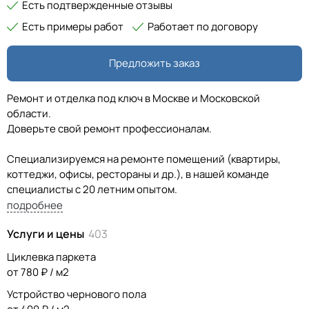
Есть подтвержденные отзывы
Есть примеры работ
Работает по договору
Предложить заказ
Ремонт и отделка под ключ в Москве и Московской
области.
Доверьте свой ремонт профессионалам.
Специализируемся на ремонте помещений (квартиры,
коттеджи, офисы, рестораны и др.), в нашей команде
специалисты с 20 летним опытом.
подробнее
В нашей команде есть дизайнер, который предложит 3д
Услуги и цены
403
проект помещения в современном стиле, учитывая ваш
вкус, потребности, желания и предпочтения. Подберет
Циклевка паркета
мебель и необходимый декор.
от 780 ₽ / м2
Устройство чернового пола
Ремонт под ключ - от сырого помещения в новостройке до