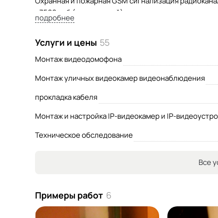
Охранная и пожарная GSM сигнализация радиокана
- 7500 руб (с установкой)
подробнее
Ответственный и творческий подход к работе.
Гарантия от 1 года
Услуги и цены
55
Монтаж видеодомофона
Монтаж уличных видеокамер видеонаблюдения
прокладка кабеля
Монтаж и настройка IP-видеокамер и IP-видеоустр
Техническое обследование
Все у
Примеры работ
6