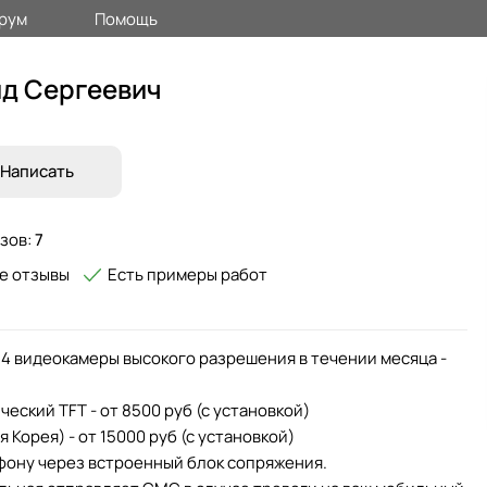
рум
Помощь
д Сергеевич
Написать
зов:
7
е отзывы
Есть примеры работ
4 видеокамеры высокого разрешения в течении месяца -
ский TFT - от 8500 руб (с установкой)
орея) - от 15000 руб (с установкой)
ону через встроенный блок сопряжения.