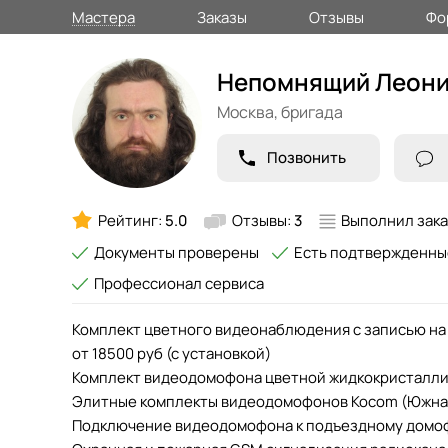
Мастера
Заказы
Отзывы
Фо
Непомнящий Леони
Москва,
бригада
Позвонить
Рейтинг:
5.0
Отзывы:
3
Выполнил зака
Документы проверены
Есть подтвержденны
Профессионал сервиса
Комплект цветного видеонаблюдения с записью на 
от 18500 руб (с установкой)
Комплект видеодомофона цветной жидкокристалличе
Элитные комплекты видеодомофонов Kocom (Южная К
Подключение видеодомофона к подъездному домоф