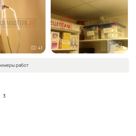
41
15
римеры работ
3