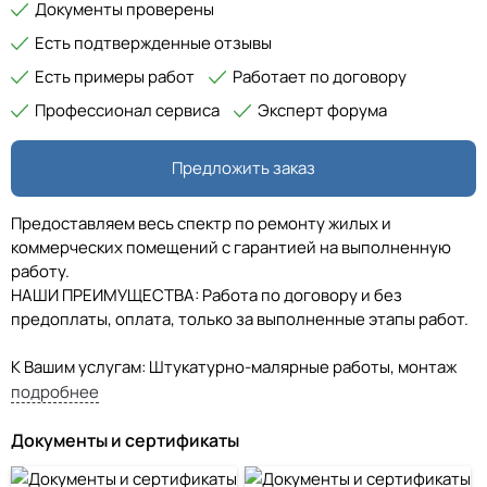
Документы проверены
Есть подтвержденные отзывы
Есть примеры работ
Работает по договору
Профессионал сервиса
Эксперт форума
Предложить заказ
Предоставляем весь спектр по ремонту жилых и
коммерческих помещений с гарантией на выполненную
работу.
НАШИ ПРЕИМУЩЕСТВА: Работа по договору и без
предоплаты, оплата, только за выполненные этапы работ.
К Вашим услугам: Штукатурно-малярные работы, монтаж
ГКЛ, отделка потолков, оклейка и окраска стен обоями,
подробнее
устройство стяжек и наливных полов, укладка
керамической плитки, керамогранита, паркетной доски и
Документы и сертификаты
ламината, укладка линолеума и ковролина в детских и
дошкольных учреждениях.