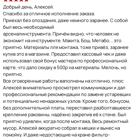
Добрый день, Алексей.
Спасибо за отличное исполнение заказа.
Приехал без опоздания, даже немного заранее. С собой
был весь необходимый
арсеналинструмента. Причём видно, что человек не
экономит на инструменте. Макита, Бош, Метабо... это
приятно. Материалы лля монтажа, тоже привёз, заранее
купив это в магазине. Предоставил кассовый чек и даже
использовал свой бонус мастера по профессиональной
карте, что дало скидку в 500р на материалы. Мелочь, но
приятно.
Все оговоренные работы ваполнены на отлично, плюс
Алексей внимательно просмотрел коммуникации и дал
профессиональные рекомендации по замене устаревших
и потенциально ненадкжных узлов. Кроме того, бонусом,
без дополнительной платы, переставил разболтавшееся
крепление раковины, надёжно закрепив её к стене. Был
приятно удивлен, когда после монтажа, Весь ремонтный
мусор, Алексей аккуратно собрал в мешки и вынес на
помойку. И даже недостающие на кране фильтр-