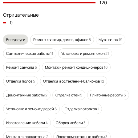
120
Отрицательные
0
Все услуги
Ремонт квартир, домов, офисов
8
Муж на час
19
Сантехнические работы
11
Установка и ремонт окон
21
Ремонт санузла
5
Монтаж и ремонт кондиционеров
10
Отделка полов
5
Отделка и остекление балконов
12
Демонтажные работы
2
Отделка стен
5
Плиточные работы
3
Установка и ремонт дверей
6
Отделка потолков
1
Изготовление мебели
4
Сборка мебели
3
Монтаж гипсокартона
2
Электромонтажные работы
3