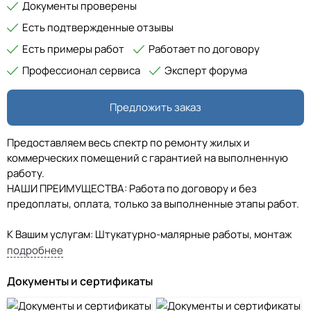
Документы проверены
Есть подтвержденные отзывы
Есть примеры работ
Работает по договору
Профессионал сервиса
Эксперт форума
Предложить заказ
Предоставляем весь спектр по ремонту жилых и
коммерческих помещений с гарантией на выполненную
работу.
НАШИ ПРЕИМУЩЕСТВА: Работа по договору и без
предоплаты, оплата, только за выполненные этапы работ.
К Вашим услугам: Штукатурно-малярные работы, монтаж
ГКЛ, отделка потолков, оклейка и окраска стен обоями,
подробнее
устройство стяжек и наливных полов, укладка
керамической плитки, керамогранита, паркетной доски и
Документы и сертификаты
ламината, укладка линолеума и ковролина в детских и
дошкольных учреждениях.