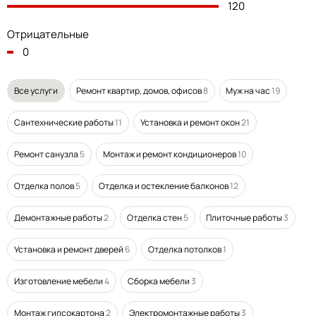
120
Отрицательные
0
Все услуги
Ремонт квартир, домов, офисов
8
Муж на час
19
Сантехнические работы
11
Установка и ремонт окон
21
Ремонт санузла
5
Монтаж и ремонт кондиционеров
10
Отделка полов
5
Отделка и остекление балконов
12
Демонтажные работы
2
Отделка стен
5
Плиточные работы
3
Установка и ремонт дверей
6
Отделка потолков
1
Изготовление мебели
4
Сборка мебели
3
Монтаж гипсокартона
2
Электромонтажные работы
3