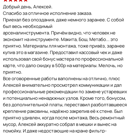
Добрый день, Алексей.
Спасибо за отличное исполнение заказа.
Приехал без опоздания, даже немного заранее. С собой
был весь необходимый
арсеналинструмента. Причём видно, что человек не
экономит на инструменте. Макита, Бош, Метабо... это
приятно. Материалы лля монтажа, тоже привёз, заранее
купив это в магазине. Предоставил кассовый чек и даже
использовал свой бонус мастера по профессиональной
карте, что дало скидку в 500р на материалы. Мелочь, но
приятно.
Все оговоренные работы ваполнены на отлично, плюс
Алексей внимательно просмотрел коммуникации и дал
профессиональные рекомендации по замене устаревших
и потенциально ненадкжных узлов. Кроме того, бонусом,
без дополнительной платы, переставил разболтавшееся
крепление раковины, надёжно закрепив её к стене. Был
приятно удивлен, когда после монтажа, Весь ремонтный
мусор, Алексей аккуратно собрал в мешки и вынес на
помойку. И даже недостающие на кране фильтр-