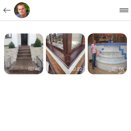
46
22
66