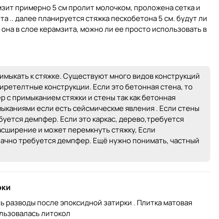
мзит примерно 5 см пролит молочком, проложена сетка и
а .. далее планируется стяжка пескобетона 5 см. будут ли
и она в слое керамзита, можно ли ее просто использовать в
римыкать к стяжке. Существуют много видов конструкций
ширетелтные конструкции. Если это бетонная стена, то
р с примыканием стяжки и стены так как бетонная
мыканиями если есть сейсмическме явления . Если стены
буется демпфер. Если это каркас, дерево,требуется
асширение и может перемкнуть стяжку, Если
ачно требуется демпфер. Ещё нужно понимать, частный
рки
ть разводы после эпоксидной затирки . Плитка матовая
ользовалась литокол