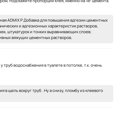
ором, подскажите пропорции клея, именно на 1кг цемента.
ионная ADMIX P Добавка для повышения адгезии цементных
нических и адгезионных характеристик растворов,
ек, штукатурок и тонких выравнивающих слоев;
зивных вяжущих цементных растворов.
 труб водоснабжения в туалете в потолке, т.к. очень
 в щель вокруг труб . Ну а снизу, пломбу из клеевого