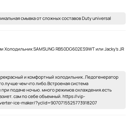
никальная смывка от сложных составов Duty universal
ми Холодильник SAMSUNG RB50DG602ES9WT или Jacky's JR
нь прекрасный и комфортный холодильник. Ледогенератор
это лучше чем что либо.Встроеная система
 при подаче ночью. много режимов охлаждения.есть
зиет. сам по себе объемный. https://vip-
inverter-ice-maker/?yclid=9070715525773918207