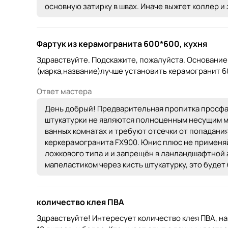
основную затирку в швах. Иначе выжгет коллер и
Фартук из керамогранита 600*600, кухня
Здравствуйте. Подскажите, пожалуйста. Основание 
(марка,название)лучше установить керамогранит 
Ответ мастера
День добрый! Предварительная пропитка просфас
штукатурки не являются полноценным несущим м
ванных комнатах и требуют отсечки от попадания
керкерамогранита FX900. Юнис плюс не применяй
ложкового типа и и запрещён в ланландшафтной 
мапеластиком через кисть штукатурку, это будет
количество клея ПВА
Здравствуйте! Интересует количество клея ПВА, на 