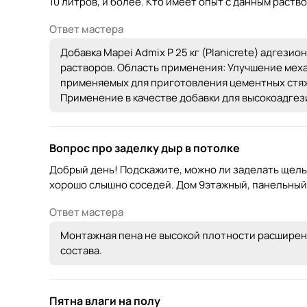
10 литров, и более. Кто имеет опыт с данным раств
Ответ мастера
Добавка Mapei Admix P 25 кг (Planicrete) адгез
растворов. Область применения: Улучшение меха
применяемых для приготовления цементных стяж
Применение в качестве добавки для высокоадге
Вопрос про заделку дыр в потолке
Добрый день! Подскажите, можно ли заделать щель у
хорошо слышно соседей. Дом 9этажный, панельный
Ответ мастера
Монтажная пена не высокой плотности расширения
состава.
Пятна влаги на полу