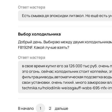
Ответ мастера
Есть смывка дя эпоксидки литакол. Но ещё есть у
Выбор холодильника
Добрый день. Выбираю между двумя холодильника
FB192NF. Какой лучше взять?
Ответ мастера
в свое время купил его за 126 000 тыс руб. оче
это огонь. сейчас холодильник стоит коппейки, 
фильтрацииводы,автоматическая подсветка воды
свои установки. очень тихий. много заморозки вла
technika.ru/holodilnik-weissgauff-wsbs-695-nfx-
В начало
1
2
дальше