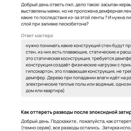
Добрый день ответь пжл, дело такое: засыпан кера
выставлены маяки, но не проложена демферная лент
какие то последствия из-за этой ленты ? И нужна л
слой при заливке пескобетона?
Ответ мастера
нужно понимать какие конструкций стен будут п
стен, из них есть плавающие, статические и рас
это статическая коснструкция, требуется демпфе
конструкция создаёт физические нагрузки с при
гипсокартон, это плавающая конструкция, не тре
демпфер. Дерево при попадании влаги идёт на р
электрические теплые полы или водяные, однозн
дом или квартира)
Как оттереть разводы после эпоксидной зати
Добрый день. Подскажите , пожалуйста, как оттере
(темно серая), все разводы остались . Затирка исп