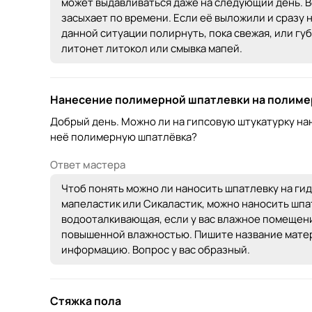
может выдавливаться даже на следующий день. В
засыхает по времени. Если её выложили и сразу н
данной ситуации полирнуть, пока свежая, или губ
литонет литокол или смывка мапей.
Нанесение полимерной шпатлевки на полим
Добрый день. Можно ли на гипсовую штукатурку на
неё полимерную шпатлёвка?
Ответ мастера
Чтоб понять можно ли наносить шпатлевку на гид
мапеластик или Сикаластик, можно наносить шпат
водооталкивающая, если у вас влажное помещени
повышенной влажностью. Пишите название мате
информацию. Вопрос у вас образный.
Стяжка пола