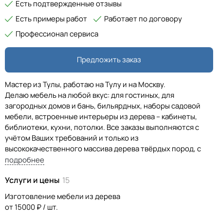
Есть подтвержденные отзывы
Есть примеры работ
Работает по договору
Профессионал сервиса
Предложить заказ
Мастер из Тулы, работаю на Тулу и на Москву.
Делаю мебель на любой вкус: для гостиных, для
загородных домов и бань, бильярдных, наборы садовой
мебели, встроенные интерьеры из дерева – кабинеты,
библиотеки, кухни, потолки. Все заказы выполняются с
учётом Ваших требований и только из
высококачественного массива дерева твёрдых пород, с
использованием специальных лакокрасочных материалов.
подробнее
С ДСП и МДФ не работаю!
Услуги и цены
15
Добротные, сделанные из массива дерева изделия будут
служить в Вашем интерьере долгие годы, благородно
Изготовление мебели из дерева
старея, но, не теряя при этом своей привлекательности и
от 15000 ₽ / шт.
надёжности, что, несомненно, оценят Ваши дети и внуки.