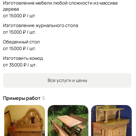
Изготовление мебели любой сложности из массива
Большое портфолио выполненных работ. Цены не
дерева
задираю.
от 15000 ₽ / шт
Изготовление журнального стола
от 15000 ₽ / шт.
Обеденный стол
от 15000 ₽ / шт.
Изготовить комод
от 35000 ₽ / шт.
Все услуги и цены
Примеры работ
5