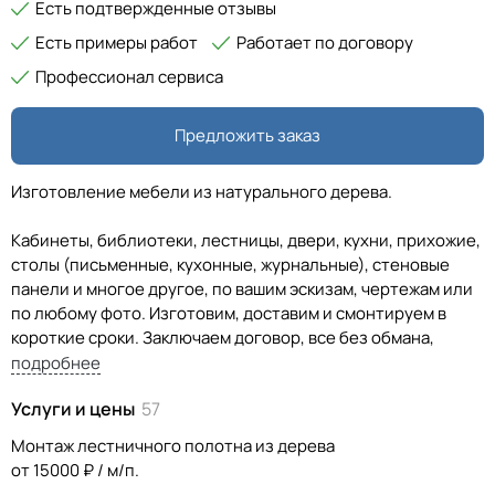
Есть подтвержденные отзывы
Есть примеры работ
Работает по договору
Профессионал сервиса
Предложить заказ
Изготовление мебели из натурального дерева.
Кабинеты, библиотеки, лестницы, двери, кухни, прихожие,
столы (письменные, кухонные, журнальные), стеновые
панели и многое другое, по вашим эскизам, чертежам или
по любому фото. Изготовим, доставим и смонтируем в
короткие сроки. Заключаем договор, все без обмана,
возможен фото отчет по проделанной работе.
подробнее
Услуги и цены
57
Монтаж лестничного полотна из дерева
от 15000 ₽ / м/п.