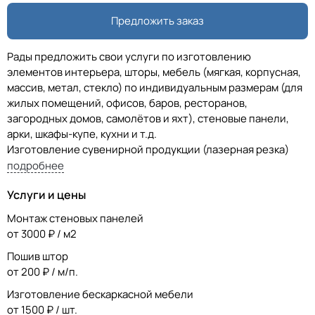
Предложить заказ
Рады предложить свои услуги по изготовлению
элементов интерьера, шторы, мебель (мягкая, корпусная,
массив, метал, стекло) по индивидуальным размерам (для
жилых помещений, офисов, баров, ресторанов,
загородных домов, самолётов и яхт), стеновые панели,
арки, шкафы-купе, кухни и т.д.
Изготовление сувенирной продукции (лазерная резка)
Так же предоставляем услуги по реставрации, ремонту и
подробнее
перетяжке мебели.
Услуги и цены
Монтаж стеновых панелей
от 3000 ₽ / м2
Пошив штор
от 200 ₽ / м/п.
Изготовление бескаркасной мебели
от 1500 ₽ / шт.