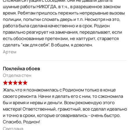
сложная ситуация с соседями: они не давали делать
шумные работы НИКОГДА, в т.ч., в разрешенное законом
время. Ребятам пришлось пережить непрерывные вызовы
полиции, попытки сломать дверь и т.п. Несмотря на это,
работа была сделана качественно и в срок. Родион
правильно реагирует на замечания, переделывает, если
есть обоснованные претензии, не халтурит, старается
сделать "как для себя". В общем, я доволен.
Артем
Поклейка обоев
Отделка стен
Жаль,что я познакомилась с Родионом только в конце
своего ремонта. Начни я делать его с ним, то сэкономила
бы и время и нервы и деньги. Всем рекомендую этого
мастера! Ответственный, грамотный, все сделал идеально
и точно в сроки, которые оговаривались - очень быстро.
Спасибо, Родион!
Светлана