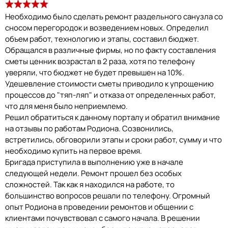
Необходимо было сделать ремонт раздельного санузла со
сносом перегородок и возведением новых. Определил
объем работ, технологию и этапы, составил бюджет.
Обращался в различные фирмы, но по факту составления
сметы ценник возрастал в 2 раза, хотя по телефону
уверяли, что бюджет не будет превышен на 10%.
Удешевление стоимости сметы приводило к упрощению
процессов до "тяп-ляп" и отказа от определенных работ,
что для меня было неприемлемо.
Решил обратиться к данному порталу и обратил внимание
на отзывы по работам Родиона. Созвонились,
встретились, обговорили этапы и сроки работ, сумму и что
необходимо купить на первое время.
Бригада приступила в выполнению уже в начале
следующей недели. Ремонт прошел без особых
сложностей. Так как я находился на работе, то
большинство вопросов решали по телефону. Огромный
опыт Родиона в проведении ремонтов и общении с
клиентами почувствовал с самого начала. В решении