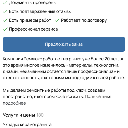
Документы проверены
Есть подтвержденные отзывы
Есть примеры работ
Работает по договору
Профессионал сервиса
Предложить заказ
Компания Ремлюкс работает на рынке уже более 20 лет, за
это время многое изменилось - материалы, технологии,
дизайн, неизменным остается лишь профессионализм и
ответственность, с которыми мы подходим к своей работе.
Мы делаем ремонтные работы под ключ, создаем
пространство, в котором хочется жить. Полный цикл
проекта по ремонту квартиры или офиса занимает от 2-х
подробнее
недель.
Услуги и цены
180
Бригада опытных мастеров компании Ремлюкс
Укладка керамогранита
осуществляет все виды ремонтных работ: