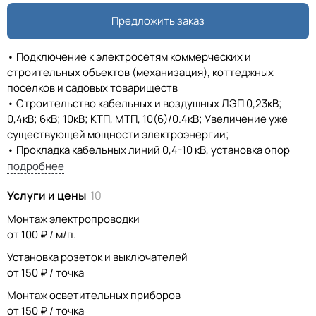
Предложить заказ
• Подключение к электросетям коммерческих и
строительных объектов (механизация), коттеджных
поселков и садовых товариществ
• Строительство кабельных и воздушных ЛЭП 0,23кВ;
0,4кВ; 6кВ; 10кВ; КТП, МТП, 10(6)/0.4кВ; Увеличение уже
существующей мощности электроэнергии;
• Прокладка кабельных линий 0,4-10 кВ, установка опор
ВЛ(И) 0,4 кВ;
подробнее
• Строительно-монтажные и пусконаладочные работы
Услуги и цены
10
КРН, РП, КТП, МТП, КТПн, ПКУ; Перенос электроустановок
(щитовые ВРУ, кабельные линии, ЛЭП, трансформаторные
Монтаж электропроводки
подстанции);
от 100 ₽ / м/п.
• Обеспечение строительства материалами и
Установка розеток и выключателей
электрооборудованием;
от 150 ₽ / точка
• Электролаборатория.
• Прогнозируемые или ускоренные сроки по
Монтаж осветительных приборов
подключению, увеличению мощностей, монтажным и иным
от 150 ₽ / точка