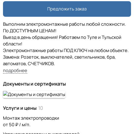
Предложить заказ
Выполним электромонтажные работы любой сложности.
По ДОСТУПНЫМ ЦЕНАМ!
Выезд в день обращения! Работаем по Туле и Тульской
области!
Электромонтажные работы ПОД КЛЮЧ на любом объекте.
Замена: Розеток, выключателей, светильников, бра,
автоматов, СЧЕТЧИКОВ.
Подключение: стиральной машины, варочной
подробнее
поверхности, электрокотла и многое другое.
Установка щитов и щиточков.
Документы и сертификаты
Подключение дома, дачи, бытовки от столба проводом
СИП (с установкой прибора учета). Консультация по
оформлению подключения (схемы, протоколы).
Услуги и цены
10
Монтаж контура заземления.
Ремонт электропроводки и поиск неисправностей.
Монтаж электропроводки
Монтаж электрики в квартире, коттедже, магазине, бутике
от 50 ₽ / м/п.
или промышленном объекте. (имеются все необходимые