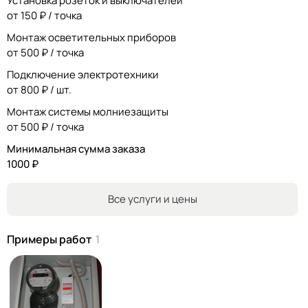
Установка розеток и выключателей
обучения по охране труда для получения допусков)
от 150 ₽ / точка
Разработка проекта, схемы, перечня материалов.
Подберем материал, поможем с приобретением.
Монтаж осветительных приборов
Выполним работу качественно, в срок и дешевле
от 500 ₽ / точка
конкурентов! Гарантия на выполненные работы.
Подключение электротехники
от 800 ₽ / шт.
Монтаж системы молниезащиты
от 500 ₽ / точка
Минимальная сумма заказа
1000 ₽
Все услуги и цены
Примеры работ
1