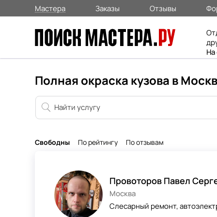
Мастера
Заказы
Отзывы
Фо
От
др
На
Полная окраска кузова в Моск
Свободны
По рейтингу
По отзывам
Провоторов Павел Серг
Москва
Слесарный ремонт, автоэлектр