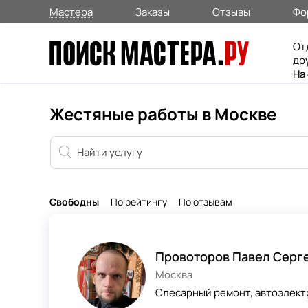
Мастера
Заказы
Отзывы
Фо
От
др
На
Жестяные работы в Москве
Свободны
По рейтингу
По отзывам
Провоторов Павел Серг
Москва
Слесарный ремонт, автоэлектр