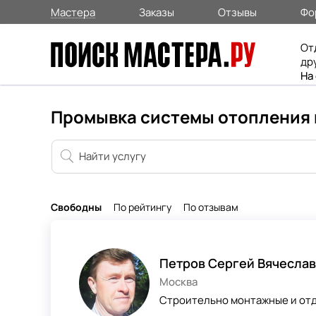
Мастера
Заказы
Отзывы
Фо
От
др
На
Промывка системы отопления 
Свободны
По рейтингу
По отзывам
Петров Сергей Вячесла
Москва
Строительно монтажные и отд