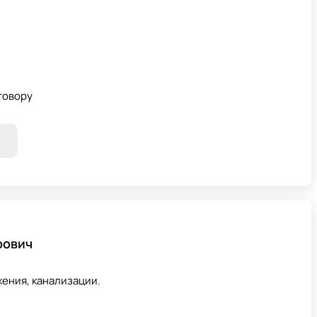
говору
рович
ения, канализации.