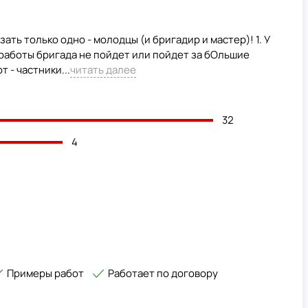
ать только одно - молодцы (и бригадир и мастер)! 1. У
 работы бригада не пойдет или пойдет за бОльшие
 - частники...
читать далее
32
4
Примеры работ
Работает по договору