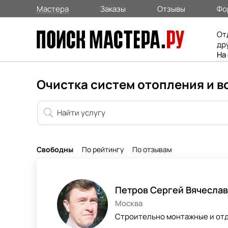
Мастера
Заказы
Отзывы
Фо
От
др
На
Очистка систем отопления и в
Свободны
По рейтингу
По отзывам
Петров Сергей Вячесла
Москва
Строительно монтажные и отд