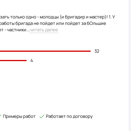
ать только одно - молодцы (и бригадир и мастер)! 1. У
 работы бригада не пойдет или пойдет за бОльшие
 - частники...
читать далее
32
4
Примеры работ
Работает по договору