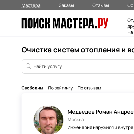
Мастера
Заказы
Отзывы
Фо
От
др
На
Очистка систем отопления и в
Свободны
По рейтингу
По отзывам
Медведев Роман Андрее
Москва
Инженерия наружняя и внутре