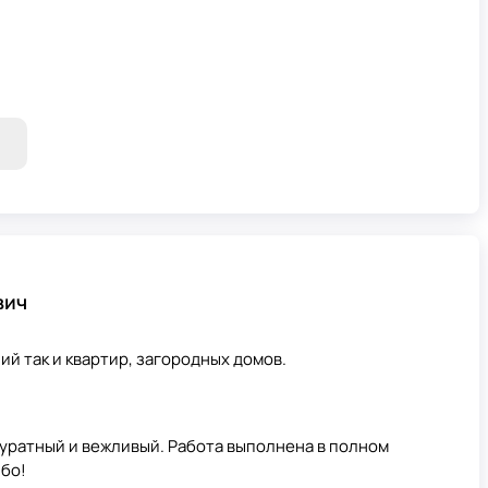
вич
й так и квартир, загородных домов.
уратный и вежливый. Работа выполнена в полном
ибо!