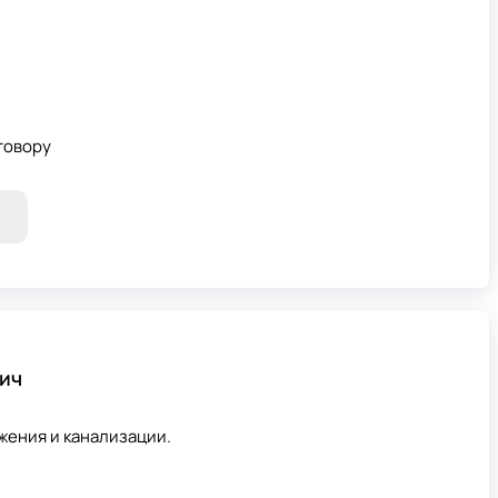
говору
ич
жения и канализации.