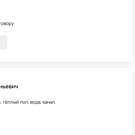
говору
ньевич
 тёплый пол, вода, канал.